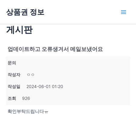
콘
상품권 정보
텐
Main
츠
로
게시판
Men
건
너
뛰
업데이트하고 오류생겨서 메일보냈어요
기
문의
작성자
ㅇㅇ
작성일
2024-06-01 01:20
조회
926
확인부탁드립니다ㅠ