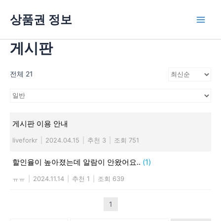
콘
상품권 정보
텐
Main
츠
로
게시판
Men
건
너
전체 21
뛰
기
게시판 이용 안내
liveforkr
|
2024.04.15
|
추천 3
|
조회 751
할인율이 높아졌는데 알람이 안왔어요..
(1)
ㅠㅠ
|
2024.11.14
|
추천 1
|
조회 639
1