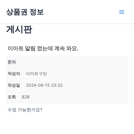
콘
상품권 정보
텐
Main
츠
로
게시판
Men
건
너
뛰
이마트 알림 껐는데 계속 와요.
기
문의
작성자
이마트구만
작성일
2024-06-15 23:32
조회
828
수정 가능한가요?